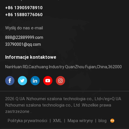
+86 13905978910
+86 15880776060
Wyślij do nas e-mail
888@22889999.com
33790001@qq.com
Informacje kontaktowe
NanHuan RD,Caizhuang Industry QuanZhou Fujian,China,362000
2026 Q UA Nzhoumei szalona technologia co., Ltd</eg>Q UA
Nzhoumei szalona technologia co., Ltd .Wszelkie prawa
zastrzeżone .
Polityka prywatności
|
XML
|
Mapa witryny
|
blog