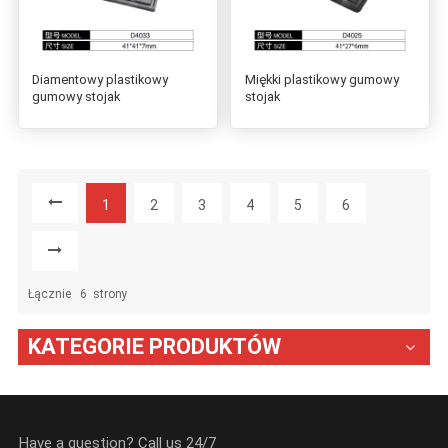
Diamentowy plastikowy
Miękki plastikowy gumowy
gumowy stojak
stojak
1
2
3
4
5
6
Łącznie
6
Strony
KATEGORIE PRODUKTÓW
Have a question? Call us 24/7