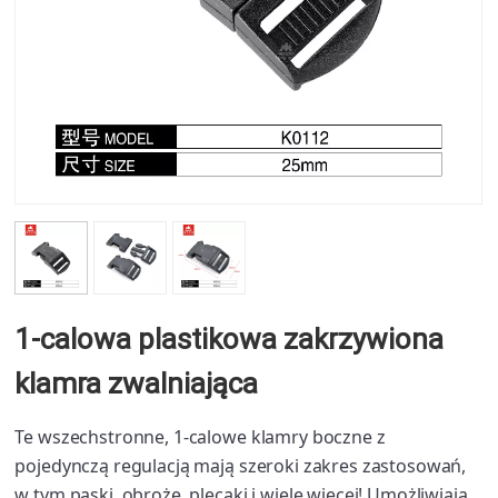
1-calowa plastikowa zakrzywiona
klamra zwalniająca
Te wszechstronne, 1-calowe klamry boczne z
pojedynczą regulacją mają szeroki zakres zastosowań,
w tym paski, obroże, plecaki i wiele więcej! Umożliwiają