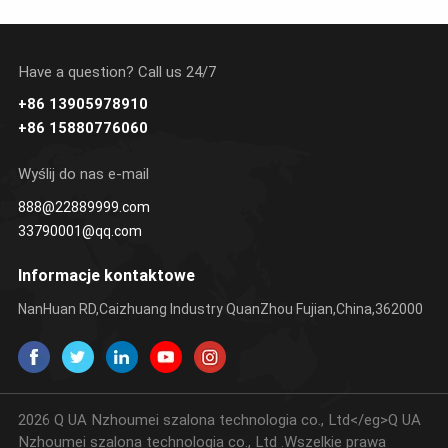
Have a question? Call us 24/7
+86 13905978910
UCZ SIĘ
UCZ SIĘ
UCZ 
+86 15880776060
WIĘCEJ
WIĘCEJ
WIĘC
Wyślij do nas e-mail
888@22889999.com
33790001@qq.com
Informacje kontaktowe
NanHuan RD,Caizhuang Industry QuanZhou Fujian,China,362000
2026 Q UA Nzhoumei szalona technologia co., Ltd</eg>Q UA
Nzhoumei szalona technologia co., Ltd .Wszelkie prawa