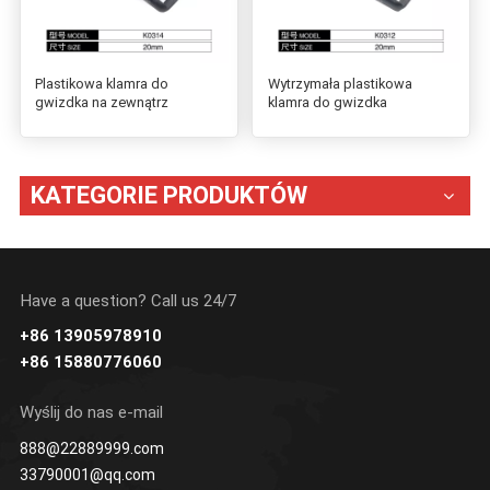
Plastikowa klamra do
Wytrzymała plastikowa
gwizdka na zewnątrz
klamra do gwizdka
KATEGORIE PRODUKTÓW
Have a question? Call us 24/7
+86 13905978910
+86 15880776060
Wyślij do nas e-mail
888@22889999.com
33790001@qq.com