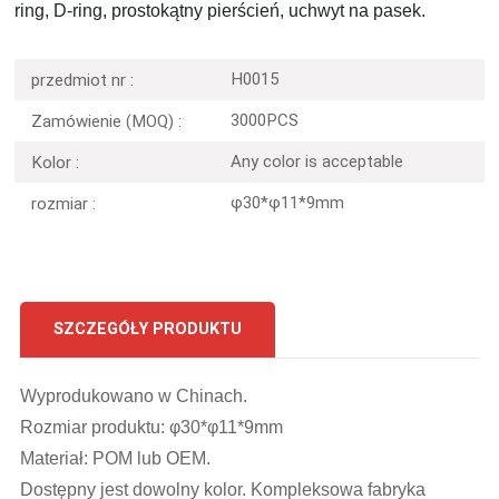
ring, D-ring, prostokątny pierścień, uchwyt na pasek.
H0015
przedmiot nr :
3000PCS
Zamówienie (MOQ) :
Any color is acceptable
Kolor :
φ30*φ11*9mm
rozmiar :
SZCZEGÓŁY PRODUKTU
Wyprodukowano w Chinach.
Rozmiar produktu: φ30*φ11*9mm
Materiał: POM lub OEM.
Dostępny jest dowolny kolor. Kompleksowa fabryka