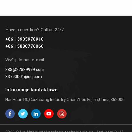
Have a question? Call us 24/7
+86 13905978910
UCZ SIĘ
UCZ SIĘ
+86 15880776060
WIĘCEJ
WIĘCEJ
Wyślij do nas e-mail
888@22889999.com
33790001@qq.com
Informacje kontaktowe
NanHuan RD,Caizhuang Industry QuanZhou Fujian,China,362000