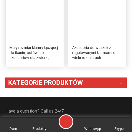
Mały rozmiar klamry łączącej
Akcesoria do walizek z
do tkanin, butów lub
regulowanymi klamrami o
akcesoriów dla zwierząt
wielu rozmiarach
KATEGORIE PRODUKTÓW
Have a question? Call us 24/7
+86 13905978910
+86 15880776060
Dom
Produkty
WhatsApp
Skype