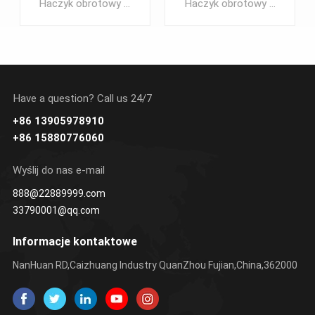
Haczyk obrotowy J z czarnego acetalu, dostępny w rozmiarach: 10 mm 16 mm 20 mm, 25 mm, 30 mm, 40 mm lub 50 mm. Ten haczyk ma tylko 16 mm i jest szeroko stosowany do klamer plecaka dla zwierząt domowych.
Haczyk obrotowy J z czarnego acetalu, dostępny w rozmiarach: 10 mm 16 mm 20 mm, 25 mm, 30 mm, 40 mm lub 50 mm. Hak ten ma możliwość obrotu o 360° na swoim uchwycie.
Have a question? Call us 24/7
+86 13905978910
UCZ SIĘ
UCZ SIĘ
+86 15880776060
WIĘCEJ
WIĘCEJ
Wyślij do nas e-mail
888@22889999.com
33790001@qq.com
Informacje kontaktowe
NanHuan RD,Caizhuang Industry QuanZhou Fujian,China,362000