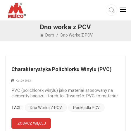
Dno worka z PCV
Dom
/
Dno Worka Z PCV
Charakterystyka Polichlorku Winylu (PVC)
Oct 09, 2023
PVC (polichlorek winylu) jako materiał stosowany na
elementy bagażu i toreb to: Trwałość: PVC to materiał
bardzo trwały i charakteryzujący się doskonałą
odpornością na zużycie. Może wytrzymać wielokrotne
TAGI :
Dno Worka Z PCV
Podkładki PCV
użytkowanie i obsługę bez znaczących uszkodzeń i
degradacji. Wodoodporność: PVC jest z natury
wodoodporny, dzięki czemu nadaje się do zastosowań
ZOBACZ WIĘCEJ
w workach, gdzie ważna jest ochrona przed wilgocią i