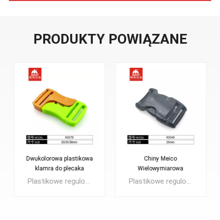
PRODUKTY POWIĄZANE
Chiny Meico
Akcesoria do walizek z
Wielowymiarowa
regulowanymi klamrami o
plastikowa klamra do
wielu rozmiarach
Plastikowe regulowane klamry, które można regulować w długich lub krótkich rozmiarach, wygodnie się używa.Szeroko stosowane do toreb plecakowych, toreb taktycznych Duty, toreb bagażowych, toreb szkolnych...Materiał to POM, może być również wykonany z nylonu, materiału PP itp.
Klamra z szybkim zwolnieniem bocznym, duża wytrzymałość, przyjemne uczucie dzięki prostej konstrukcji.nadaje się do toreb sportowych, modnych plecakówi torby górskie itp.
plecaka