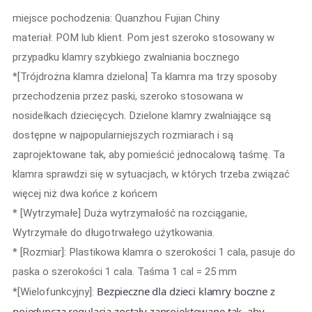
miejsce pochodzenia: Quanzhou Fujian Chiny
materiał: POM lub klient. Pom jest szeroko stosowany w
przypadku klamry szybkiego zwalniania bocznego
*[Trójdrożna klamra dzielona] Ta klamra ma trzy sposoby
przechodzenia przez paski, szeroko stosowana w
nosidełkach dziecięcych. Dzielone klamry zwalniające są
dostępne w najpopularniejszych rozmiarach i są
zaprojektowane tak, aby pomieścić jednocalową taśmę. Ta
klamra sprawdzi się w sytuacjach, w których trzeba związać
więcej niż dwa końce z końcem
* [Wytrzymałe] Duża wytrzymałość na rozciąganie,
Wytrzymałe do długotrwałego użytkowania.
* [Rozmiar]: Plastikowa klamra o szerokości 1 cala, pasuje do
paska o szerokości 1 cala. Taśma 1 cal = 25 mm
Bezpieczne dla dzieci klamry boczne z
*[Wielofunkcyjny]:
pojedynczą regulacją zostały zaprojektowane tak, aby