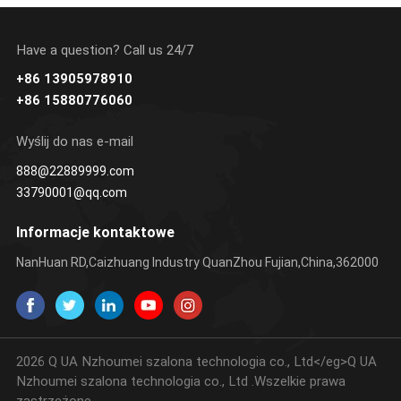
Have a question? Call us 24/7
+86 13905978910
UCZ SIĘ
UCZ SIĘ
+86 15880776060
WIĘCEJ
WIĘCEJ
Wyślij do nas e-mail
888@22889999.com
33790001@qq.com
Informacje kontaktowe
NanHuan RD,Caizhuang Industry QuanZhou Fujian,China,362000
2026 Q UA Nzhoumei szalona technologia co., Ltd</eg>Q UA
Nzhoumei szalona technologia co., Ltd .Wszelkie prawa
zastrzeżone .